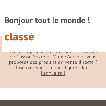
Panneau de gestion des cookies
Skip
Bienvenue sur WordPress. Ceci est votre premier article.
to
Modifiez-le ou supprimez-le, puis commencez à écrire !
content
Bonjour tout le monde !
Catégorie :
Non
Published
1 juillet 2025
Categorized as
Non classé
classé
Vous êtes producteur•rice sur le territoire
de Clisson Sèvre et Maine Agglo et vous
proposez des produits en vente directe ?
Inscrivez-vous ici pour figurer dans
l’annuaire !