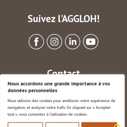
Suivez l'AGGLOH!
Contact
Nous accordons une grande importance à vos
13 rue des Ajoncs
données personnelles
44190 Clisson
Tél. 02 40 54 75 15
Nous utilisons des cookies pour améliorer votre expérience de
Lundi à vendredi :
navigation, et analyser notre trafic. En cliquant sur « Accepter
9h-12h30 et 14h-17h30
tout », vous consentez à l'utilisation de cookies.
Nous contacter
Gardez l’annuaire
dans votre poche !
Mentions légales