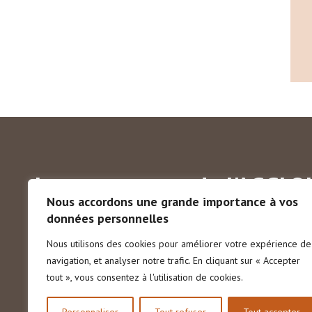
Les communes de l'AGGLO
Nous accordons une grande importance à vos
données personnelles
Aigrefeuille-sur-Maine
Boussay
Château-Thébaud
Nous utilisons des cookies pour améliorer votre expérience de
Gétigné
Gorges
Haute-Goulaine
La Haye-Fouassi
navigation, et analyser notre trafic. En cliquant sur « Accepter
La Planche
Maisdon-sur-Sèvre
Monnières
Remoui
tout », vous consentez à l'utilisation de cookies.
Saint-Fiacre-sur-Maine
Saint-Hilaire-de-Clisson