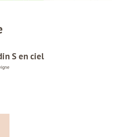
e
din S en ciel
vigne