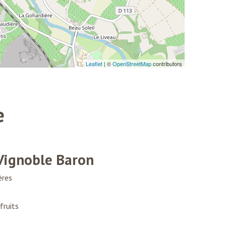
e
Vignoble Baron
ères
fruits