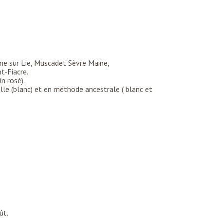
ne sur Lie, Muscadet Sèvre Maine,
t-Fiacre.
in rosé).
lle (blanc) et en méthode ancestrale ( blanc et
ût.