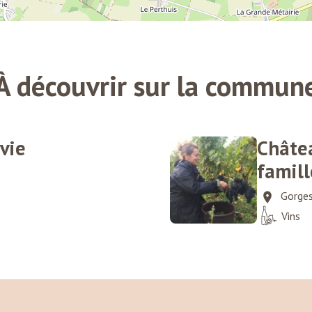
À découvrir sur la commun
avie
Châtea
famill
Gorge
Vins