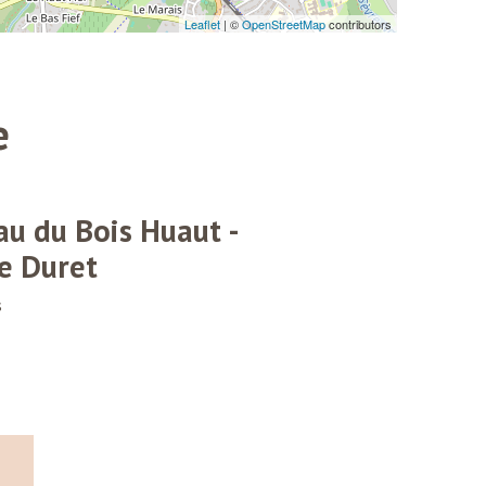
e
u du Bois Huaut -
e Duret
s