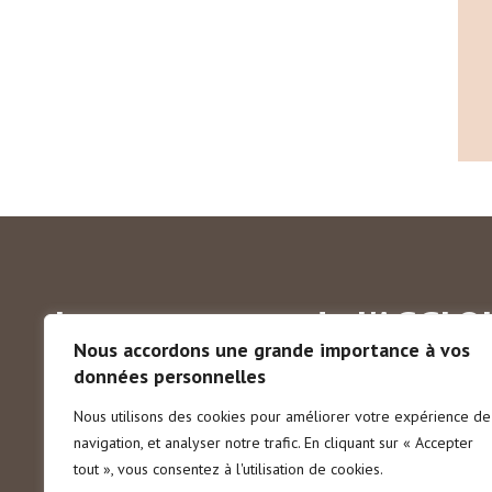
Les communes de l'AGGLO
Nous accordons une grande importance à vos
données personnelles
Aigrefeuille-sur-Maine
Boussay
Château-Thébaud
Nous utilisons des cookies pour améliorer votre expérience de
Gétigné
Gorges
Haute-Goulaine
La Haye-Fouassi
navigation, et analyser notre trafic. En cliquant sur « Accepter
La Planche
Maisdon-sur-Sèvre
Monnières
Remoui
tout », vous consentez à l'utilisation de cookies.