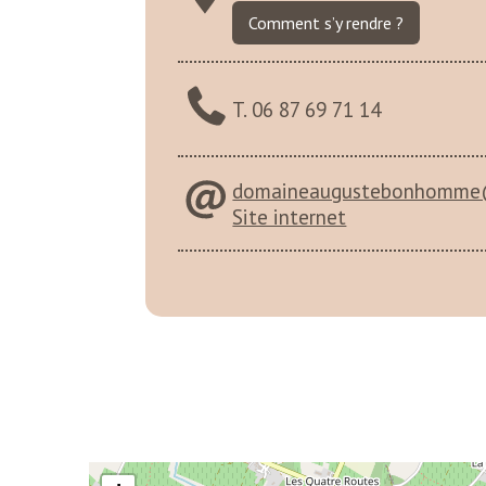
Comment s’y rendre ?
T. 06 87 69 71 14
domaineaugustebonhomme
Site internet