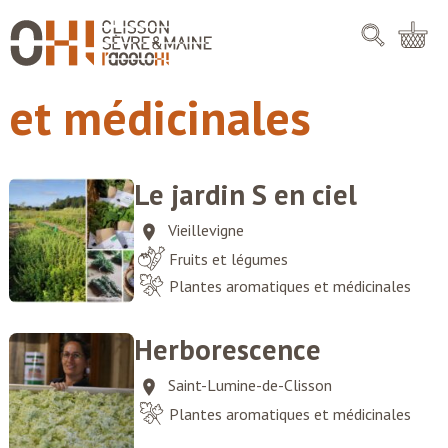
Panneau de gestion des cookies
Plantes aromatiques
Skip
to
content
et médicinales
Le jardin S en ciel
Vieillevigne
Fruits et légumes
Plantes aromatiques et médicinales
Herborescence
Saint-Lumine-de-Clisson
Plantes aromatiques et médicinales